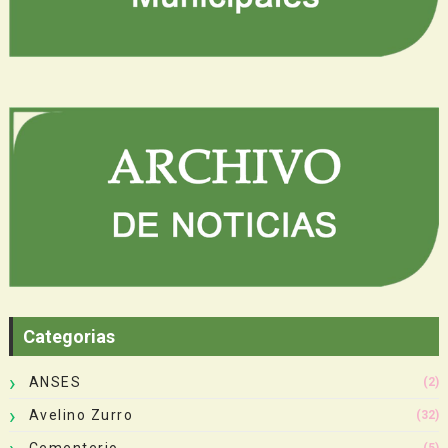
Categorias
ANSES
(2)
Avelino Zurro
(32)
Cementerio
(5)