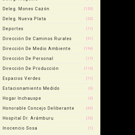
Deleg. Mones Cazón
(120)
Deleg. Nueva Plata
(32)
Deportes
(11)
Dirección De Caminos Rurales
(51)
Dirección De Medio Ambiente
(194)
Dirección De Personal
(17)
Dirección De Producción
(110)
Espacios Verdes
(11)
Estacionamiento Medido
(6)
Hogar Inchauspe
(4)
Honorable Concejo Deliberante
(45)
Hospital Dr. Arámburu
(32)
Inocencio Sosa
(1)