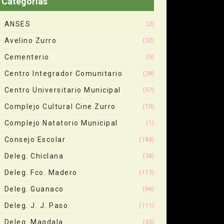
Categorias
ANSES
(2)
Avelino Zurro
(32)
Cementerio
(5)
Centro Integrador Comunitario
(28)
Centro Universitario Municipal
(57)
Complejo Cultural Cine Zurro
(10)
Complejo Natatorio Municipal
(1)
Consejo Escolar
(184)
Deleg. Chiclana
(38)
Deleg. Fco. Madero
(117)
Deleg. Guanaco
(66)
Deleg. J. J. Paso
(111)
Deleg. Magdala
(45)