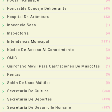
Hogar Inchauspe
(4)
Honorable Concejo Deliberante
(45)
Hospital Dr. Arámburu
(32)
Inocencio Sosa
(1)
Inspectoría
(4)
Intendencia Municipal
(1131)
Núcleo De Acceso Al Conocimiento
(3)
OMIC
(6)
Quirófano Móvil Para Castraciones De Mascotas
(1)
Rentas
(5)
Salón De Usos Múltiles
(5)
Secretaría De Cultura
(203)
Secretaría De Deportes
(433)
Secretaría De Desarrollo Humano
(187)