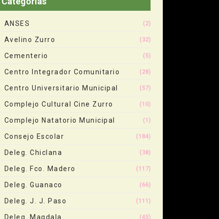
Categorias
ANSES
(2)
Avelino Zurro
(32)
Cementerio
(5)
Centro Integrador Comunitario
(28)
Centro Universitario Municipal
(57)
Complejo Cultural Cine Zurro
(10)
Complejo Natatorio Municipal
(1)
Consejo Escolar
(184)
Deleg. Chiclana
(38)
Deleg. Fco. Madero
(117)
Deleg. Guanaco
(66)
Deleg. J. J. Paso
(111)
Deleg. Magdala
(45)