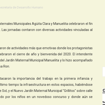
ecretaría de Desarrollo Humano
ernales Municipales Agüita Clara y Manuelita celebraron el fin
. Las jornadas contaron con diversas actividades vinculadas al
taron de actividades más que emotivas donde los protagonistas
braron el cierre de año y bienvenida del 2020. El intendente
ño del Jardín Maternal Municipal Manuelita y lo hizo acompañado
sa Ron.
tacaron la importancia del trabajo en la primera infancia y
último tiempo la infraestructura en estos espacios, habiéndose
 Sol, y el Nuevo Jardín Maternal Municipal "Grillitos" sobre calle
ido por los niños en un novedoso concurso y donde aún se