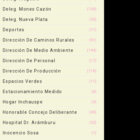
Deleg. Mones Cazón
(120)
Deleg. Nueva Plata
(32)
Deportes
(11)
Dirección De Caminos Rurales
(51)
Dirección De Medio Ambiente
(194)
Dirección De Personal
(17)
Dirección De Producción
(110)
Espacios Verdes
(11)
Estacionamiento Medido
(6)
Hogar Inchauspe
(4)
Honorable Concejo Deliberante
(45)
Hospital Dr. Arámburu
(32)
Inocencio Sosa
(1)