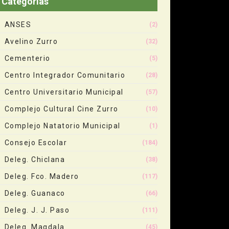
Categorias
ANSES
(2)
Avelino Zurro
(32)
Cementerio
(5)
Centro Integrador Comunitario
(28)
Centro Universitario Municipal
(57)
Complejo Cultural Cine Zurro
(10)
Complejo Natatorio Municipal
(1)
Consejo Escolar
(184)
Deleg. Chiclana
(38)
Deleg. Fco. Madero
(117)
Deleg. Guanaco
(66)
Deleg. J. J. Paso
(111)
Deleg. Magdala
(45)