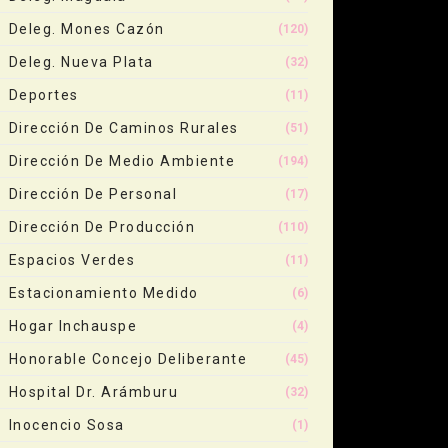
Deleg. Mones Cazón
(120)
Deleg. Nueva Plata
(32)
Deportes
(11)
Dirección De Caminos Rurales
(51)
Dirección De Medio Ambiente
(194)
Dirección De Personal
(17)
Dirección De Producción
(110)
Espacios Verdes
(11)
Estacionamiento Medido
(6)
Hogar Inchauspe
(4)
Honorable Concejo Deliberante
(45)
Hospital Dr. Arámburu
(32)
Inocencio Sosa
(1)