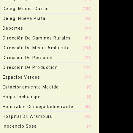
Deleg. Mones Cazón
(120)
Deleg. Nueva Plata
(32)
Deportes
(11)
Dirección De Caminos Rurales
(51)
Dirección De Medio Ambiente
(194)
Dirección De Personal
(17)
Dirección De Producción
(110)
Espacios Verdes
(11)
Estacionamiento Medido
(6)
Hogar Inchauspe
(4)
Honorable Concejo Deliberante
(45)
Hospital Dr. Arámburu
(32)
Inocencio Sosa
(1)