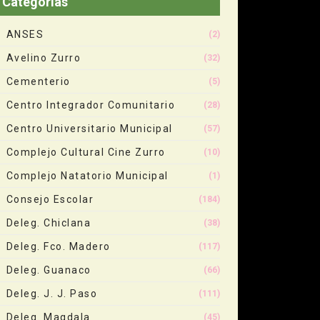
Categorias
ANSES
(2)
Avelino Zurro
(32)
Cementerio
(5)
Centro Integrador Comunitario
(28)
Centro Universitario Municipal
(57)
Complejo Cultural Cine Zurro
(10)
Complejo Natatorio Municipal
(1)
Consejo Escolar
(184)
Deleg. Chiclana
(38)
Deleg. Fco. Madero
(117)
Deleg. Guanaco
(66)
Deleg. J. J. Paso
(111)
Deleg. Magdala
(45)