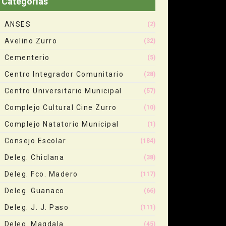
Categorias
ANSES
(2)
Avelino Zurro
(32)
Cementerio
(5)
Centro Integrador Comunitario
(28)
Centro Universitario Municipal
(57)
Complejo Cultural Cine Zurro
(10)
Complejo Natatorio Municipal
(1)
Consejo Escolar
(184)
Deleg. Chiclana
(38)
Deleg. Fco. Madero
(117)
Deleg. Guanaco
(66)
Deleg. J. J. Paso
(111)
Deleg. Magdala
(45)