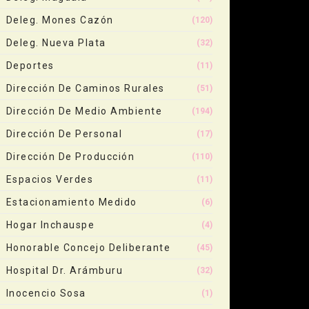
Deleg. Mones Cazón
(120)
Deleg. Nueva Plata
(32)
Deportes
(11)
Dirección De Caminos Rurales
(51)
Dirección De Medio Ambiente
(194)
Dirección De Personal
(17)
Dirección De Producción
(110)
Espacios Verdes
(11)
Estacionamiento Medido
(6)
Hogar Inchauspe
(4)
Honorable Concejo Deliberante
(45)
Hospital Dr. Arámburu
(32)
Inocencio Sosa
(1)