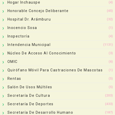
Hogar Inchauspe
(4)
Honorable Concejo Deliberante
(45)
Hospital Dr. Arámburu
(32)
Inocencio Sosa
(1)
Inspectoría
(4)
Intendencia Municipal
(1131)
Núcleo De Acceso Al Conocimiento
(3)
OMIC
(6)
Quirófano Móvil Para Castraciones De Mascotas
(1)
Rentas
(5)
Salón De Usos Múltiles
(5)
Secretaría De Cultura
(203)
Secretaría De Deportes
(433)
Secretaría De Desarrollo Humano
(187)