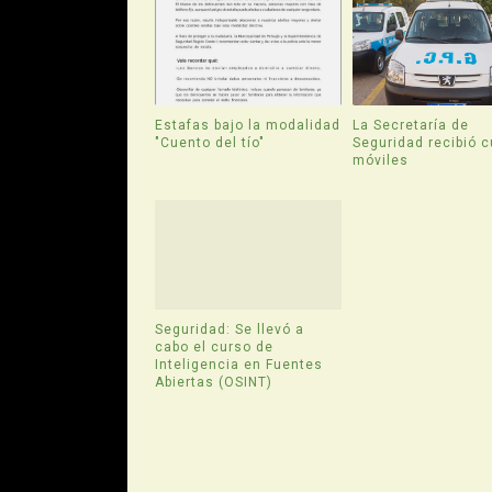
Estafas bajo la modalidad
La Secretaría de
"Cuento del tío"
Seguridad recibió c
móviles
Seguridad: Se llevó a
cabo el curso de
Inteligencia en Fuentes
Abiertas (OSINT)