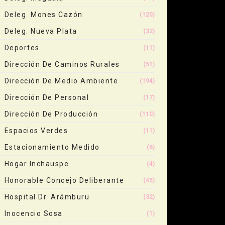
Deleg. Mones Cazón
(120)
Deleg. Nueva Plata
(32)
Deportes
(11)
Dirección De Caminos Rurales
(51)
Dirección De Medio Ambiente
(194)
Dirección De Personal
(17)
Dirección De Producción
(110)
Espacios Verdes
(11)
Estacionamiento Medido
(6)
Hogar Inchauspe
(4)
Honorable Concejo Deliberante
(45)
Hospital Dr. Arámburu
(32)
Inocencio Sosa
(1)