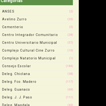
Categorias
ANSES
(2)
Avelino Zurro
(32)
Cementerio
(5)
Centro Integrador Comunitario
(28)
Centro Universitario Municipal
(57)
Complejo Cultural Cine Zurro
(10)
Complejo Natatorio Municipal
(1)
Consejo Escolar
(184)
Deleg. Chiclana
(38)
Deleg. Fco. Madero
(117)
Deleg. Guanaco
(66)
Deleg. J. J. Paso
(111)
Deleg. Magdala
(45)