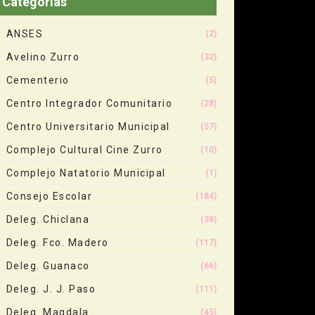
Categorias
ANSES
(2)
Avelino Zurro
(32)
Cementerio
(5)
Centro Integrador Comunitario
(28)
Centro Universitario Municipal
(57)
Complejo Cultural Cine Zurro
(10)
Complejo Natatorio Municipal
(1)
Consejo Escolar
(184)
Deleg. Chiclana
(38)
Deleg. Fco. Madero
(117)
Deleg. Guanaco
(66)
Deleg. J. J. Paso
(111)
Deleg. Magdala
(45)