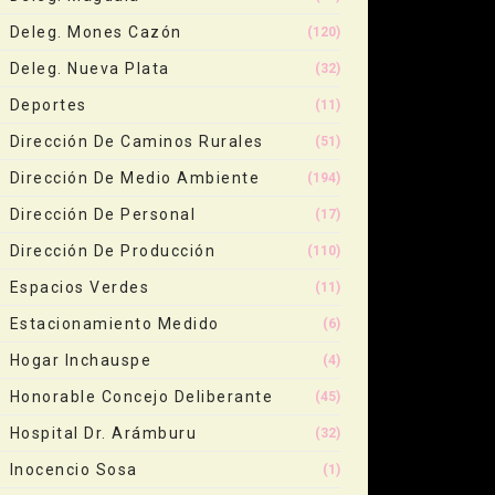
Deleg. Mones Cazón
(120)
Deleg. Nueva Plata
(32)
Deportes
(11)
Dirección De Caminos Rurales
(51)
Dirección De Medio Ambiente
(194)
Dirección De Personal
(17)
Dirección De Producción
(110)
Espacios Verdes
(11)
Estacionamiento Medido
(6)
Hogar Inchauspe
(4)
Honorable Concejo Deliberante
(45)
Hospital Dr. Arámburu
(32)
Inocencio Sosa
(1)