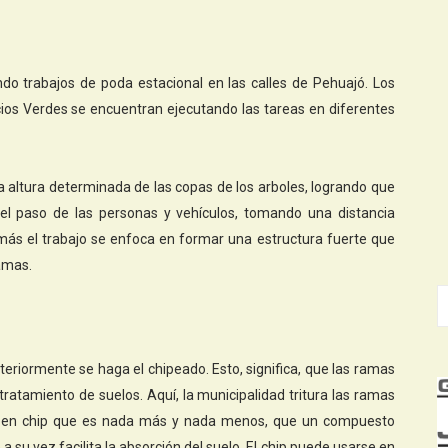
do trabajos de poda estacional en las calles de Pehuajó. Los
cios Verdes se encuentran ejecutando las tareas en diferentes
na altura determinada de las copas de los arboles, logrando que
 el paso de las personas y vehículos, tomando una distancia
más el trabajo se enfoca en formar una estructura fuerte que
amas.
teriormente se haga el chipeado. Esto, significa, que las ramas
 tratamiento de suelos. Aquí, la municipalidad tritura las ramas
rte en chip que es nada más y nada menos, que un compuesto
a su vez facilita la absorción del suelo. El chip puede usarse en