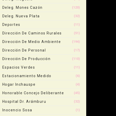
Deleg. Mones Cazón
(120)
Deleg. Nueva Plata
(32)
Deportes
(11)
Dirección De Caminos Rurales
(51)
Dirección De Medio Ambiente
(194)
Dirección De Personal
(17)
Dirección De Producción
(110)
Espacios Verdes
(11)
Estacionamiento Medido
(6)
Hogar Inchauspe
(4)
Honorable Concejo Deliberante
(45)
Hospital Dr. Arámburu
(32)
Inocencio Sosa
(1)