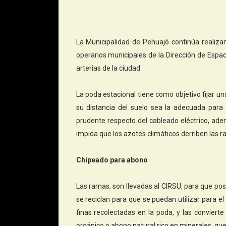
La Municipalidad de Pehuajó continúa realizan
operarios municipales de la Dirección de Espa
arterias de la ciudad
La poda estacional tiene como objetivo fijar u
su distancia del suelo sea la adecuada para
prudente respecto del cableado eléctrico, ade
impida que los azotes climáticos derriben las r
Chipeado para abono
Las ramas, son llevadas al CIRSU, para que pos
se reciclan para que se puedan utilizar para el
finas recolectadas en la poda, y las convie
orgánico o abono natural rico en minerales, que 