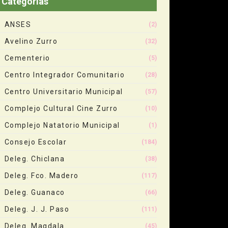
Categorias
ANSES
(2)
Avelino Zurro
(32)
Cementerio
(5)
Centro Integrador Comunitario
(28)
Centro Universitario Municipal
(57)
Complejo Cultural Cine Zurro
(10)
Complejo Natatorio Municipal
(1)
Consejo Escolar
(184)
Deleg. Chiclana
(38)
Deleg. Fco. Madero
(117)
Deleg. Guanaco
(66)
Deleg. J. J. Paso
(111)
Deleg. Magdala
(45)