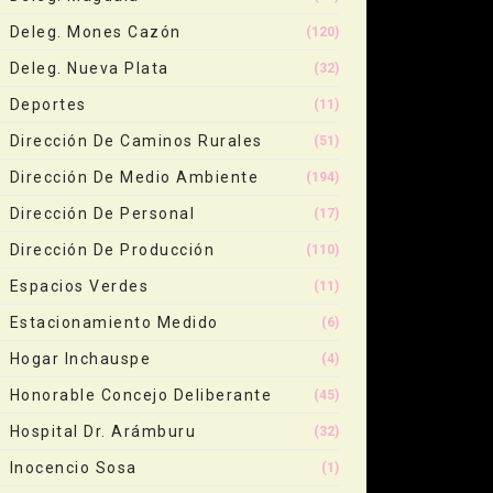
Deleg. Mones Cazón
(120)
Deleg. Nueva Plata
(32)
Deportes
(11)
Dirección De Caminos Rurales
(51)
Dirección De Medio Ambiente
(194)
Dirección De Personal
(17)
Dirección De Producción
(110)
Espacios Verdes
(11)
Estacionamiento Medido
(6)
Hogar Inchauspe
(4)
Honorable Concejo Deliberante
(45)
Hospital Dr. Arámburu
(32)
Inocencio Sosa
(1)