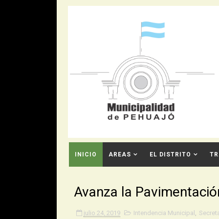
INICIO
AREAS
EL DISTRITO
TR
CONTACTO
Avanza la Pavimentació
julio 24, 2019
Intendencia Municipal
,
Secreta