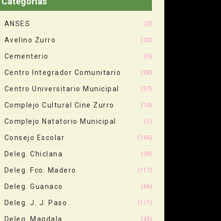
Categorias
ANSES
(2)
Avelino Zurro
(32)
Cementerio
(5)
Centro Integrador Comunitario
(28)
Centro Universitario Municipal
(57)
Complejo Cultural Cine Zurro
(10)
Complejo Natatorio Municipal
(1)
Consejo Escolar
(184)
Deleg. Chiclana
(38)
Deleg. Fco. Madero
(117)
Deleg. Guanaco
(66)
Deleg. J. J. Paso
(111)
Deleg. Magdala
(45)