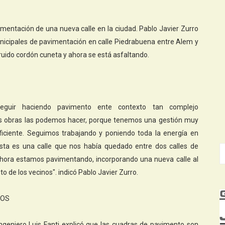
mentación de una nueva calle en la ciudad. Pablo Javier Zurro
 municipales de pavimentación en calle Piedrabuena entre Alem y
ido cordón cuneta y ahora se está asfaltando.
eguir haciendo pavimento ente contexto tan complejo
s obras las podemos hacer, porque tenemos una gestión muy
ficiente. Seguimos trabajando y poniendo toda la energía en
Esta es una calle que nos había quedado entre dos calles de
ahora estamos pavimentando, incorporando una nueva calle al
o de los vecinos". indicó Pablo Javier Zurro.
NOS
Ingeniero Luis Fanti explicó que las cuadras de pavimento son