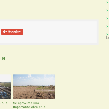
Google+
L
 El
ió la
Se aproxima una
e
importante obra en el