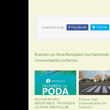
Facebook
Twitter
COMPARTIR EN:
Siguiente
Avanzan Las Obras Municipales Que Garantizan 
Conectividad De Los Barrios
RECORDATORIO
Pintura Vial:
IMPORTANTE: PROHIBIDA
Ordenamiento De
LA PODA PARTICULAR
Tránsito