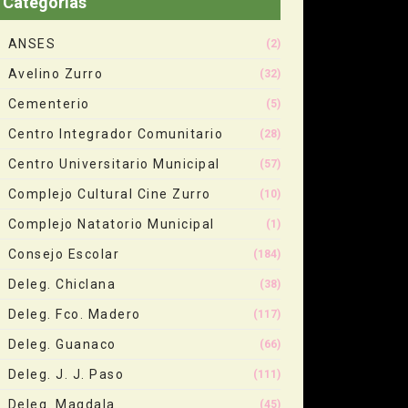
Categorias
ANSES
(2)
Avelino Zurro
(32)
Cementerio
(5)
Centro Integrador Comunitario
(28)
Centro Universitario Municipal
(57)
Complejo Cultural Cine Zurro
(10)
Complejo Natatorio Municipal
(1)
Consejo Escolar
(184)
Deleg. Chiclana
(38)
Deleg. Fco. Madero
(117)
Deleg. Guanaco
(66)
Deleg. J. J. Paso
(111)
Deleg. Magdala
(45)