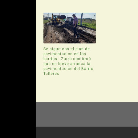
Se sigue con el plan de
pavimentación en los
barrios - Zurro confirmó
que en breve arranca la
pavimentación del Barrio
Talleres