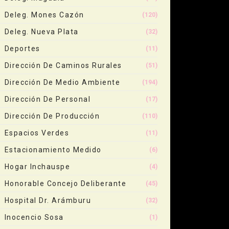
Deleg. Mones Cazón
(120)
Deleg. Nueva Plata
(32)
Deportes
(11)
Dirección De Caminos Rurales
(51)
Dirección De Medio Ambiente
(194)
Dirección De Personal
(17)
Dirección De Producción
(110)
Espacios Verdes
(11)
Estacionamiento Medido
(6)
Hogar Inchauspe
(4)
Honorable Concejo Deliberante
(45)
Hospital Dr. Arámburu
(32)
Inocencio Sosa
(1)