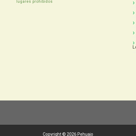
lugares prohibidos
L
Copyright ©
2026
Pehuajo