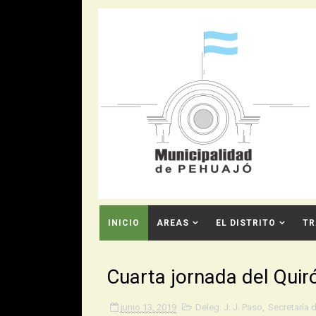
INICIO
AREAS
EL DISTRITO
TR
CONTACTO
Cuarta jornada del Qui
junio 13, 2019
Deleg. J. J. Paso
,
Secretaría 