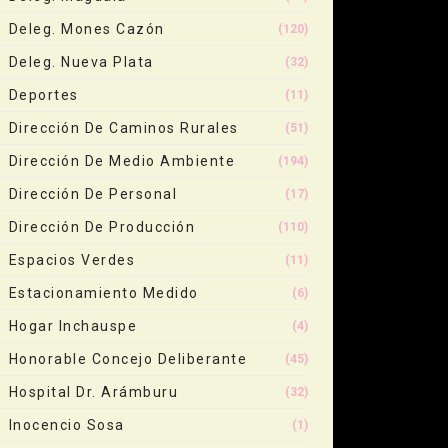
Deleg. Mones Cazón
(120)
Deleg. Nueva Plata
(32)
Deportes
(11)
Dirección De Caminos Rurales
(51)
Dirección De Medio Ambiente
(194)
Dirección De Personal
(17)
Dirección De Producción
(110)
Espacios Verdes
(11)
Estacionamiento Medido
(6)
Hogar Inchauspe
(4)
Honorable Concejo Deliberante
(45)
Hospital Dr. Arámburu
(32)
Inocencio Sosa
(1)