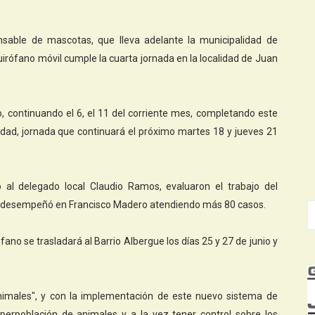
nsable de mascotas, que lleva adelante la municipalidad de
quirófano móvil cumple la cuarta jornada en la localidad de Juan
 continuando el 6, el 11 del corriente mes, completando este
alidad, jornada que continuará el próximo martes 18 y jueves 21
to al delegado local Claudio Ramos, evaluaron el trabajo del
 se desempeñó en Francisco Madero atendiendo más 80 casos.
ano se trasladará al Barrio Albergue los días 25 y 27 de junio y
nimales", y con la implementación de este nuevo sistema de
uperpoblación de animales y a la vez tener control sobre los