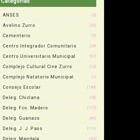
Categorias
ANSES
(2)
Avelino Zurro
(32)
Cementerio
(5)
Centro Integrador Comunitario
(28)
Centro Universitario Municipal
(57)
Complejo Cultural Cine Zurro
(10)
Complejo Natatorio Municipal
(1)
Consejo Escolar
(184)
Deleg. Chiclana
(38)
Deleg. Fco. Madero
(117)
Deleg. Guanaco
(66)
Deleg. J. J. Paso
(111)
Deleg. Magdala
(45)