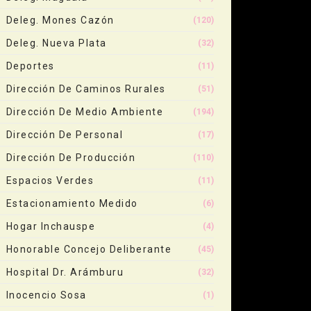
Deleg. Mones Cazón
(120)
Deleg. Nueva Plata
(32)
Deportes
(11)
Dirección De Caminos Rurales
(51)
Dirección De Medio Ambiente
(194)
Dirección De Personal
(17)
Dirección De Producción
(110)
Espacios Verdes
(11)
Estacionamiento Medido
(6)
Hogar Inchauspe
(4)
Honorable Concejo Deliberante
(45)
Hospital Dr. Arámburu
(32)
Inocencio Sosa
(1)