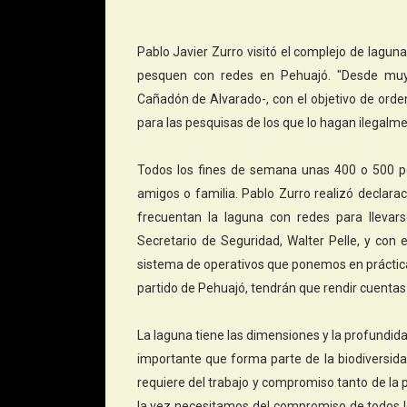
Pablo Javier Zurro visitó el complejo de lagu
pesquen con redes en Pehuajó. "Desde muy
Cañadón de Alvarado-, con el objetivo de ord
para las pesquisas de los que lo hagan ilegalm
Todos los fines de semana unas 400 o 500 pe
amigos o familia. Pablo Zurro realizó declarac
frecuentan la laguna con redes para lleva
Secretario de Seguridad, Walter Pelle, y con e
sistema de operativos que ponemos en práctica
partido de Pehuajó, tendrán que rendir cuentas a
La laguna tiene las dimensiones y la profundid
importante que forma parte de la biodiversid
requiere del trabajo y compromiso tanto de la 
la vez necesitamos del compromiso de todos l