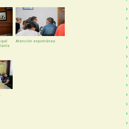
ipal
Atención espontánea
Alanís
L