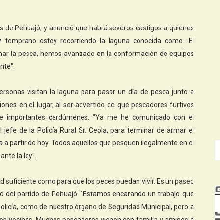
nas de Pehuajó, y anunció que habrá severos castigos a quienes
 temprano estoy recorriendo la laguna conocida como -El
enar la pesca, hemos avanzado en la conformación de equipos
ente".
rsonas visitan la laguna para pasar un día de pesca junto a
iones en el lugar, al ser advertido de que pescadores furtivos
rse importantes cardúmenes. "Ya me he comunicado con el
l jefe de la Policía Rural Sr. Ceola, para terminar de armar el
 a partir de hoy. Todos aquellos que pesquen ilegalmente en el
nte la ley".
ad suficiente como para que los peces puedan vivir. Es un paseo
ad del partido de Pehuajó. "Estamos encarando un trabajo que
policía, como de nuestro órgano de Seguridad Municipal, pero a
os vecinos. Muchos pescadores vienen con familia y amigos a