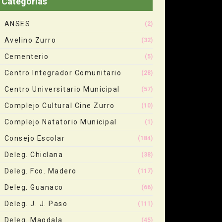
Categorias
ANSES
(2)
Avelino Zurro
(32)
Cementerio
(5)
Centro Integrador Comunitario
(28)
Centro Universitario Municipal
(57)
Complejo Cultural Cine Zurro
(10)
Complejo Natatorio Municipal
(1)
Consejo Escolar
(184)
Deleg. Chiclana
(38)
Deleg. Fco. Madero
(117)
Deleg. Guanaco
(66)
Deleg. J. J. Paso
(111)
Deleg. Magdala
(45)