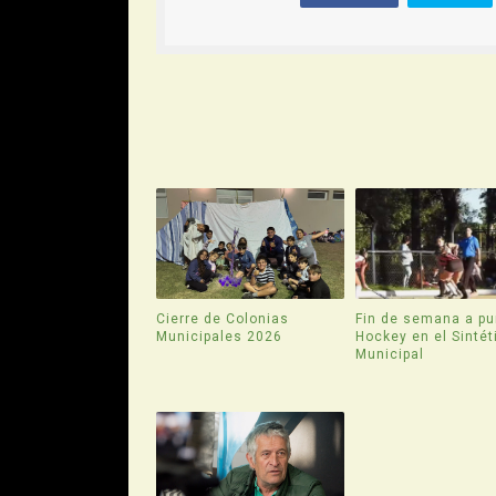
Cierre de Colonias
Fin de semana a pu
Municipales 2026
Hockey en el Sintét
Municipal