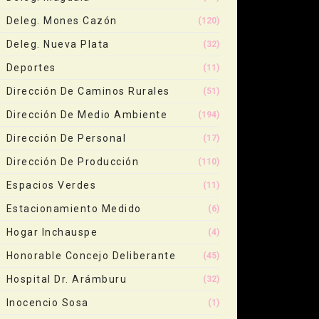
Deleg. Mones Cazón
(120)
Deleg. Nueva Plata
(32)
Deportes
(11)
Dirección De Caminos Rurales
(51)
Dirección De Medio Ambiente
(194)
Dirección De Personal
(17)
Dirección De Producción
(110)
Espacios Verdes
(11)
Estacionamiento Medido
(6)
Hogar Inchauspe
(4)
Honorable Concejo Deliberante
(45)
Hospital Dr. Arámburu
(32)
Inocencio Sosa
(1)