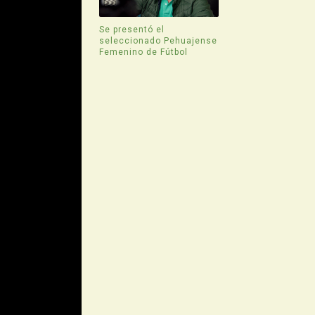
Se presentó el
seleccionado Pehuajense
Femenino de Fútbol