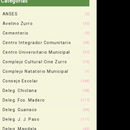
Categorias
ANSES
(2)
Avelino Zurro
(32)
Cementerio
(5)
Centro Integrador Comunitario
(28)
Centro Universitario Municipal
(57)
Complejo Cultural Cine Zurro
(10)
Complejo Natatorio Municipal
(1)
Consejo Escolar
(184)
Deleg. Chiclana
(38)
Deleg. Fco. Madero
(117)
Deleg. Guanaco
(66)
Deleg. J. J. Paso
(111)
Deleg. Magdala
(45)