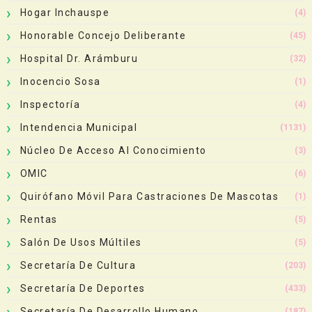
Hogar Inchauspe
(4)
Honorable Concejo Deliberante
(45)
Hospital Dr. Arámburu
(32)
Inocencio Sosa
(1)
Inspectoría
(4)
Intendencia Municipal
(1131)
Núcleo De Acceso Al Conocimiento
(3)
OMIC
(6)
Quirófano Móvil Para Castraciones De Mascotas
(1)
Rentas
(5)
Salón De Usos Múltiles
(5)
Secretaría De Cultura
(203)
Secretaría De Deportes
(433)
Secretaría De Desarrollo Humano
(187)