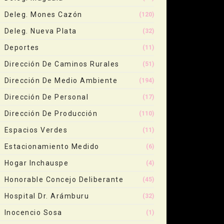
Deleg. Mones Cazón
(120)
Deleg. Nueva Plata
(32)
Deportes
(11)
Dirección De Caminos Rurales
(51)
Dirección De Medio Ambiente
(194)
Dirección De Personal
(17)
Dirección De Producción
(110)
Espacios Verdes
(11)
Estacionamiento Medido
(6)
Hogar Inchauspe
(4)
Honorable Concejo Deliberante
(45)
Hospital Dr. Arámburu
(32)
Inocencio Sosa
(1)