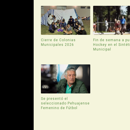
Cierre de Colonias
Fin de semana a pu
Municipales 2026
Hockey en el Sintét
Municipal
Se presentó el
seleccionado Pehuajense
Femenino de Fútbol