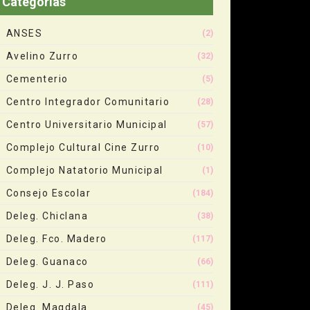
Categorias
ANSES
(2)
Avelino Zurro
(32)
Cementerio
(5)
Centro Integrador Comunitario
(28)
Centro Universitario Municipal
(57)
Complejo Cultural Cine Zurro
(10)
Complejo Natatorio Municipal
(1)
Consejo Escolar
(184)
Deleg. Chiclana
(38)
Deleg. Fco. Madero
(117)
Deleg. Guanaco
(66)
Deleg. J. J. Paso
(111)
Deleg. Magdala
(45)