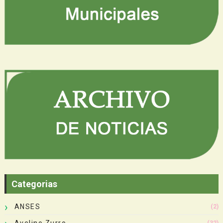
Categorias
ANSES
(2)
Avelino Zurro
(32)