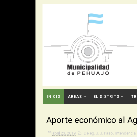
INICIO
AREAS
EL DISTRITO
TR
CONTACTO
Aporte económico al Agr
abril 23, 2019
Deleg. J. J. Paso
,
Intendencia