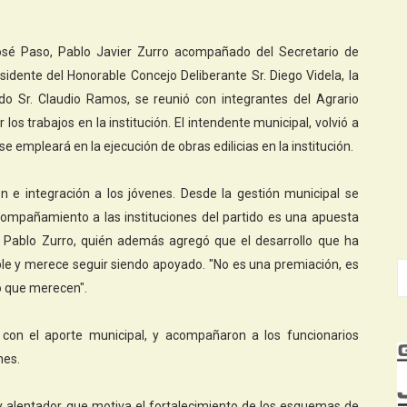
José Paso, Pablo Javier Zurro acompañado del Secretario de
sidente del Honorable Concejo Deliberante Sr. Diego Videla, la
o Sr. Claudio Ramos, se reunió con integrantes del Agrario
los trabajos en la institución. El intendente municipal, volvió a
empleará en la ejecución de obras edilicias en la institución.
n e integración a los jóvenes. Desde la gestión municipal se
compañamiento a las instituciones del partido es una apuesta
ó Pablo Zurro, quién además agregó que el desarrollo que ha
ble y merece seguir siendo apoyado. "No es una premiación, es
lo que merecen".
 con el aporte municipal, y acompañaron a los funcionarios
nes.
y alentador, que motiva el fortalecimiento de los esquemas de