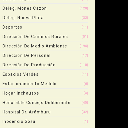
Deleg. Mones Cazón
(120)
Deleg. Nueva Plata
(32)
Deportes
(11)
Dirección De Caminos Rurales
(51)
Dirección De Medio Ambiente
(194)
Dirección De Personal
(17)
Dirección De Producción
(110)
Espacios Verdes
(11)
Estacionamiento Medido
(6)
Hogar Inchauspe
(4)
Honorable Concejo Deliberante
(45)
Hospital Dr. Arámburu
(32)
Inocencio Sosa
(1)