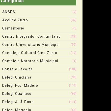
Categorias
ANSES
(2)
Avelino Zurro
(32)
Cementerio
(5)
Centro Integrador Comunitario
(28)
Centro Universitario Municipal
(57)
Complejo Cultural Cine Zurro
(10)
Complejo Natatorio Municipal
(1)
Consejo Escolar
(184)
Deleg. Chiclana
(38)
Deleg. Fco. Madero
(117)
Deleg. Guanaco
(66)
Deleg. J. J. Paso
(111)
Deleg. Magdala
(45)