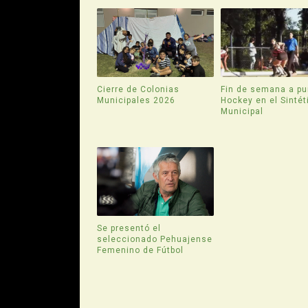
Cierre de Colonias
Fin de semana a pu
Municipales 2026
Hockey en el Sintét
Municipal
Se presentó el
seleccionado Pehuajense
Femenino de Fútbol