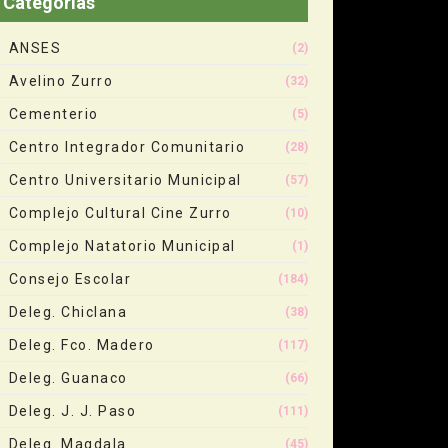
Categorias
ANSES
(2)
Avelino Zurro
(32)
Cementerio
(5)
Centro Integrador Comunitario
(28)
Centro Universitario Municipal
(57)
Complejo Cultural Cine Zurro
(10)
Complejo Natatorio Municipal
(1)
Consejo Escolar
(184)
Deleg. Chiclana
(38)
Deleg. Fco. Madero
(117)
Deleg. Guanaco
(66)
Deleg. J. J. Paso
(111)
Deleg. Magdala
(45)