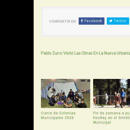
Facebook
Twitter
COMPARTIR EN:
Siguiente
Pablo Zurro Visitó Las Obras En La Nueva Urbani
Cierre de Colonias
Fin de semana a pu
Municipales 2026
Hockey en el Sintét
Municipal