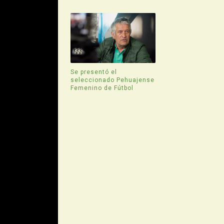
Se presentó el
seleccionado Pehuajense
Femenino de Fútbol