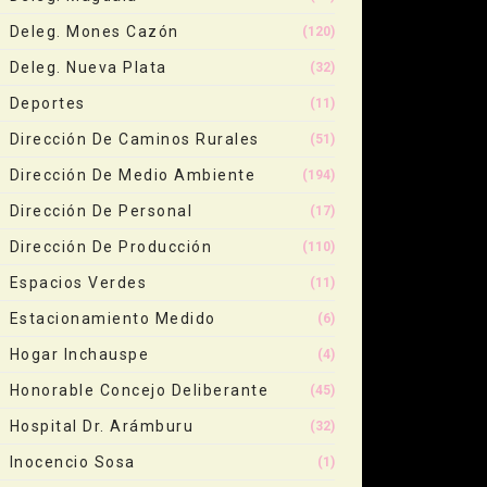
Deleg. Mones Cazón
(120)
Deleg. Nueva Plata
(32)
Deportes
(11)
Dirección De Caminos Rurales
(51)
Dirección De Medio Ambiente
(194)
Dirección De Personal
(17)
Dirección De Producción
(110)
Espacios Verdes
(11)
Estacionamiento Medido
(6)
Hogar Inchauspe
(4)
Honorable Concejo Deliberante
(45)
Hospital Dr. Arámburu
(32)
Inocencio Sosa
(1)