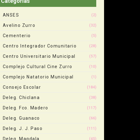
Categorias
ANSES
(2)
Avelino Zurro
(32)
Cementerio
(5)
Centro Integrador Comunitario
(28)
Centro Universitario Municipal
(57)
Complejo Cultural Cine Zurro
(10)
Complejo Natatorio Municipal
(1)
Consejo Escolar
(184)
Deleg. Chiclana
(38)
Deleg. Fco. Madero
(117)
Deleg. Guanaco
(66)
Deleg. J. J. Paso
(111)
Deleg. Magdala
(45)