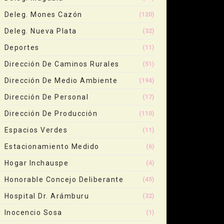
Deleg. Mones Cazón
(120)
Deleg. Nueva Plata
(32)
Deportes
(11)
Dirección De Caminos Rurales
(51)
Dirección De Medio Ambiente
(194)
Dirección De Personal
(17)
Dirección De Producción
(110)
Espacios Verdes
(11)
Estacionamiento Medido
(6)
Hogar Inchauspe
(4)
Honorable Concejo Deliberante
(45)
Hospital Dr. Arámburu
(32)
Inocencio Sosa
(1)