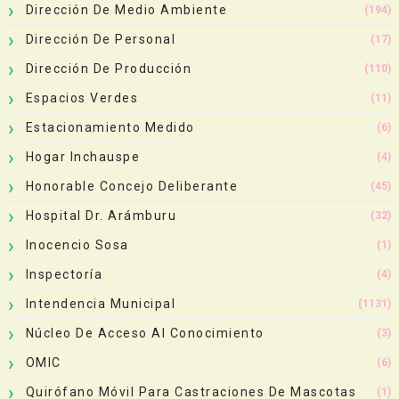
Dirección De Medio Ambiente
(194)
Dirección De Personal
(17)
Dirección De Producción
(110)
Espacios Verdes
(11)
Estacionamiento Medido
(6)
Hogar Inchauspe
(4)
Honorable Concejo Deliberante
(45)
Hospital Dr. Arámburu
(32)
Inocencio Sosa
(1)
Inspectoría
(4)
Intendencia Municipal
(1131)
Núcleo De Acceso Al Conocimiento
(3)
OMIC
(6)
Quirófano Móvil Para Castraciones De Mascotas
(1)