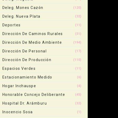
Deleg. Mones Cazón
(120)
Deleg. Nueva Plata
(32)
Deportes
(11)
Dirección De Caminos Rurales
(51)
Dirección De Medio Ambiente
(194)
Dirección De Personal
(17)
Dirección De Producción
(110)
Espacios Verdes
(11)
Estacionamiento Medido
(6)
Hogar Inchauspe
(4)
Honorable Concejo Deliberante
(45)
Hospital Dr. Arámburu
(32)
Inocencio Sosa
(1)