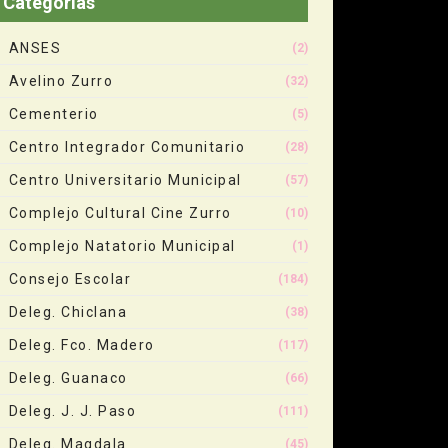
Categorias
ANSES
(2)
Avelino Zurro
(32)
Cementerio
(5)
Centro Integrador Comunitario
(28)
Centro Universitario Municipal
(57)
Complejo Cultural Cine Zurro
(10)
Complejo Natatorio Municipal
(1)
Consejo Escolar
(184)
Deleg. Chiclana
(38)
Deleg. Fco. Madero
(117)
Deleg. Guanaco
(66)
Deleg. J. J. Paso
(111)
Deleg. Magdala
(45)