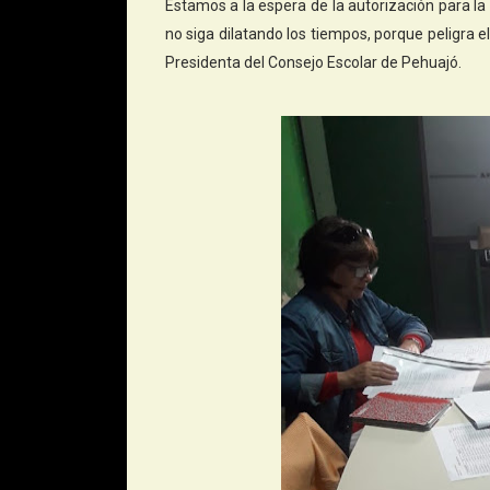
Estamos a la espera de la autorización para l
no siga dilatando los tiempos, porque peligra el
Presidenta del Consejo Escolar de Pehuajó.