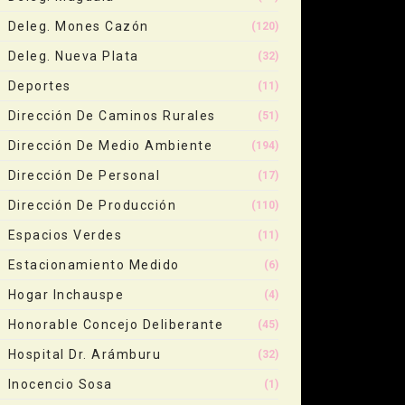
Deleg. Mones Cazón
(120)
Deleg. Nueva Plata
(32)
Deportes
(11)
Dirección De Caminos Rurales
(51)
Dirección De Medio Ambiente
(194)
Dirección De Personal
(17)
Dirección De Producción
(110)
Espacios Verdes
(11)
Estacionamiento Medido
(6)
Hogar Inchauspe
(4)
Honorable Concejo Deliberante
(45)
Hospital Dr. Arámburu
(32)
Inocencio Sosa
(1)