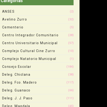
Categorias
ANSES
(2)
Avelino Zurro
(32)
Cementerio
(5)
Centro Integrador Comunitario
(28)
Centro Universitario Municipal
(57)
Complejo Cultural Cine Zurro
(10)
Complejo Natatorio Municipal
(1)
Consejo Escolar
(184)
Deleg. Chiclana
(38)
Deleg. Fco. Madero
(117)
Deleg. Guanaco
(66)
Deleg. J. J. Paso
(111)
Deleg. Magdala
(45)