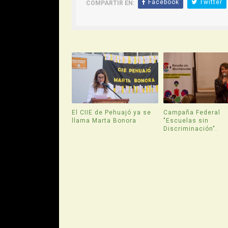
Facebook
Twitter
COMPARTIR EN:
El CIIE de Pehuajó ya se
Campaña Federal
llama Marta Bonora
"Escuelas sin
Discriminación".