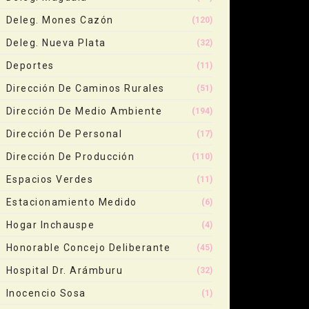
Deleg. Mones Cazón
(120)
Deleg. Nueva Plata
(32)
Deportes
(11)
Dirección De Caminos Rurales
(51)
Dirección De Medio Ambiente
(194)
Dirección De Personal
(17)
Dirección De Producción
(110)
Espacios Verdes
(11)
Estacionamiento Medido
(6)
Hogar Inchauspe
(4)
Honorable Concejo Deliberante
(45)
Hospital Dr. Arámburu
(32)
Inocencio Sosa
(1)