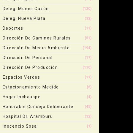
Deleg. Mones Cazón
(120)
Deleg. Nueva Plata
(32)
Deportes
(11)
Dirección De Caminos Rurales
(51)
Dirección De Medio Ambiente
(194)
Dirección De Personal
(17)
Dirección De Producción
(110)
Espacios Verdes
(11)
Estacionamiento Medido
(6)
Hogar Inchauspe
(4)
Honorable Concejo Deliberante
(45)
Hospital Dr. Arámburu
(32)
Inocencio Sosa
(1)