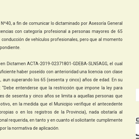
r Nº40, a fin de comunicar lo dictaminado por Asesoría General
cencias con categoría profesional a personas mayores de 65
a conducción de vehículos profesionales, pero que al momento
spondiente.
idió en Dictamen ACTA-2019-02371801-GDEBA-SLN5AGG, el cual
ficiente haber poseído con anterioridad una licencia con clase
, aun superando los 65 (sesenta y cinco) años de edad. En su
e: "Debe entenderse que la restricción que impone la ley para
es de sesenta y cinco años se limita a aquellas personas que
motivo, en la medida que el Municipio verifique el antecedente
pias o en los registros de la Provincia), nada obstaría al
onal requerida, en tanto y en cuanto el solicitante cumplimente
 por la normativa de aplicación.