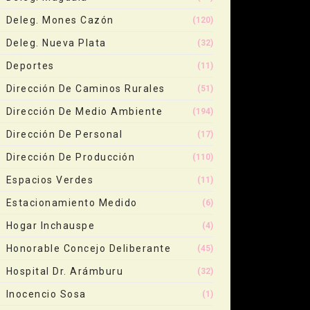
Deleg. Mones Cazón
(120)
Deleg. Nueva Plata
(32)
Deportes
(11)
Dirección De Caminos Rurales
(51)
Dirección De Medio Ambiente
(194)
Dirección De Personal
(17)
Dirección De Producción
(110)
Espacios Verdes
(11)
Estacionamiento Medido
(6)
Hogar Inchauspe
(4)
Honorable Concejo Deliberante
(45)
Hospital Dr. Arámburu
(32)
Inocencio Sosa
(1)