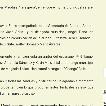
val Magdala "Te espera", en el que el número principal será el
 Javier Zurro acompañado por la Secretaria de Cultura, Andrea
María José Soria y el delegado municipal, Ángel Tiano, en
ios de comunicación de la ciudad. El festival será el sábado 9
e El Grito, Walter Gomez y Mario Álvarez.
 Fomento y también estarán arriba del escenario, P4R Tango,
 Antonela Sánchez y Kevin Max, el taller de tango municipal
re de Magdala. La locución estará a cargo de "Chango" Celis.
an ir todas las familias y disfrutar de un agradable momento
porque también lo que proponen estos festivales es eso, que
forman nuestro distrito.
l Magdala te espera, será con entrada libre y gratuita, contará