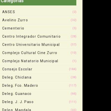
Categorias
ANSES
(2)
Avelino Zurro
(32)
Cementerio
(5)
Centro Integrador Comunitario
(28)
Centro Universitario Municipal
(57)
Complejo Cultural Cine Zurro
(10)
Complejo Natatorio Municipal
(1)
Consejo Escolar
(184)
Deleg. Chiclana
(38)
Deleg. Fco. Madero
(117)
Deleg. Guanaco
(66)
Deleg. J. J. Paso
(111)
Deleg. Magdala
(45)