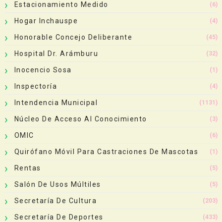
Estacionamiento Medido
(6)
Hogar Inchauspe
(4)
Honorable Concejo Deliberante
(45)
Hospital Dr. Arámburu
(32)
Inocencio Sosa
(1)
Inspectoría
(4)
Intendencia Municipal
(1131)
Núcleo De Acceso Al Conocimiento
(3)
OMIC
(6)
Quirófano Móvil Para Castraciones De Mascotas
(1)
Rentas
(5)
Salón De Usos Múltiles
(5)
Secretaría De Cultura
(203)
Secretaría De Deportes
(433)