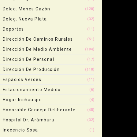
Deleg. Mones Cazón
(120)
Deleg. Nueva Plata
(32)
Deportes
(11)
Dirección De Caminos Rurales
(51)
Dirección De Medio Ambiente
(194)
Dirección De Personal
(17)
Dirección De Producción
(110)
Espacios Verdes
(11)
Estacionamiento Medido
(6)
Hogar Inchauspe
(4)
Honorable Concejo Deliberante
(45)
Hospital Dr. Arámburu
(32)
Inocencio Sosa
(1)