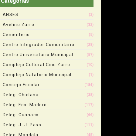
Categorias
ANSES
(2)
Avelino Zurro
(32)
Cementerio
(5)
Centro Integrador Comunitario
(28)
Centro Universitario Municipal
(57)
Complejo Cultural Cine Zurro
(10)
Complejo Natatorio Municipal
(1)
Consejo Escolar
(184)
Deleg. Chiclana
(38)
Deleg. Fco. Madero
(117)
Deleg. Guanaco
(66)
Deleg. J. J. Paso
(111)
Deleg. Magdala
(45)