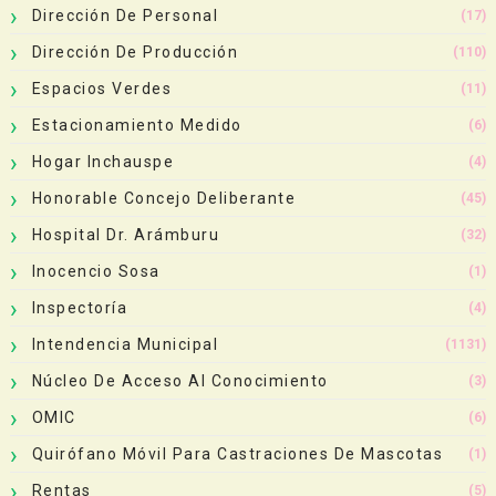
Dirección De Personal
(17)
Dirección De Producción
(110)
Espacios Verdes
(11)
Estacionamiento Medido
(6)
Hogar Inchauspe
(4)
Honorable Concejo Deliberante
(45)
Hospital Dr. Arámburu
(32)
Inocencio Sosa
(1)
Inspectoría
(4)
Intendencia Municipal
(1131)
Núcleo De Acceso Al Conocimiento
(3)
OMIC
(6)
Quirófano Móvil Para Castraciones De Mascotas
(1)
Rentas
(5)