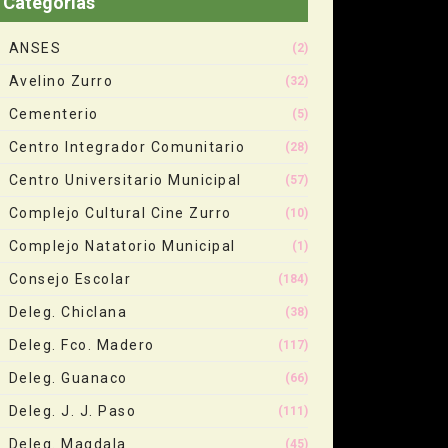
Categorias
ANSES
(2)
Avelino Zurro
(32)
Cementerio
(5)
Centro Integrador Comunitario
(28)
Centro Universitario Municipal
(57)
Complejo Cultural Cine Zurro
(10)
Complejo Natatorio Municipal
(1)
Consejo Escolar
(184)
Deleg. Chiclana
(38)
Deleg. Fco. Madero
(117)
Deleg. Guanaco
(66)
Deleg. J. J. Paso
(111)
Deleg. Magdala
(45)