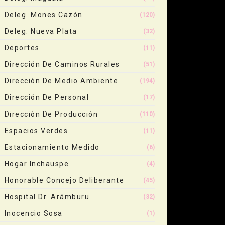
Deleg. Mones Cazón
(120)
Deleg. Nueva Plata
(32)
Deportes
(11)
Dirección De Caminos Rurales
(51)
Dirección De Medio Ambiente
(194)
Dirección De Personal
(17)
Dirección De Producción
(110)
Espacios Verdes
(11)
Estacionamiento Medido
(6)
Hogar Inchauspe
(4)
Honorable Concejo Deliberante
(45)
Hospital Dr. Arámburu
(32)
Inocencio Sosa
(1)