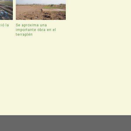
ió la
Se aproxima una
e
importante obra en el
terraplén