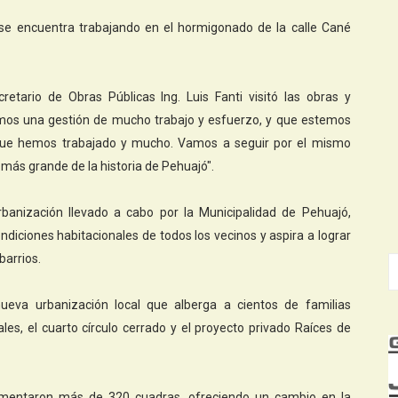
 se encuentra trabajando en el hormigonado de la calle Cané
etario de Obras Públicas Ing. Luis Fanti visitó las obras y
omos una gestión de mucho trabajo y esfuerzo, y que estemos
a que hemos trabajado y mucho. Vamos a seguir por el mismo
más grande de la historia de Pehuajó".
banización llevado a cabo por la Municipalidad de Pehuajó,
ndiciones habitacionales de todos los vecinos y aspira a lograr
barrios.
nueva urbanización local que alberga a cientos de familias
ales, el cuarto círculo cerrado y el proyecto privado Raíces de
vimentaron más de 320 cuadras, ofreciendo un cambio en la