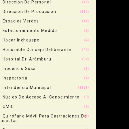
Dirección De Personal
(17)
Dirección De Producción
(110)
Espacios Verdes
(11)
Estacionamiento Medido
(6)
Hogar Inchauspe
(4)
Honorable Concejo Deliberante
(45)
Hospital Dr. Arámburu
(32)
Inocencio Sosa
(1)
Inspectoría
(4)
Intendencia Municipal
(1131)
Núcleo De Acceso Al Conocimiento
(3)
OMIC
(6)
Quirófano Móvil Para Castraciones De
(1)
ascotas