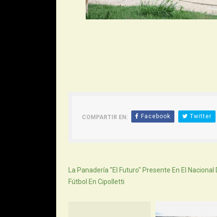
Facebook
Twitter
COMPARTIR EN:
Siguiente
La Panadería "El Futuro" Presente En El Nacional
Fútbol En Cipolletti