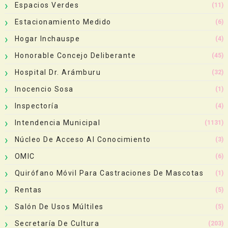
Espacios Verdes
(11)
Estacionamiento Medido
(6)
Hogar Inchauspe
(4)
Honorable Concejo Deliberante
(45)
Hospital Dr. Arámburu
(32)
Inocencio Sosa
(1)
Inspectoría
(4)
Intendencia Municipal
(1131)
Núcleo De Acceso Al Conocimiento
(3)
OMIC
(6)
Quirófano Móvil Para Castraciones De Mascotas
(1)
Rentas
(5)
Salón De Usos Múltiles
(5)
Secretaría De Cultura
(203)