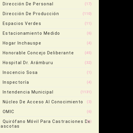
Dirección De Personal
(17)
Dirección De Producción
(110)
Espacios Verdes
(11)
Estacionamiento Medido
(6)
Hogar Inchauspe
(4)
Honorable Concejo Deliberante
(45)
Hospital Dr. Arámburu
(32)
Inocencio Sosa
(1)
Inspectoría
(4)
Intendencia Municipal
(1131)
Núcleo De Acceso Al Conocimiento
(3)
OMIC
(6)
Quirófano Móvil Para Castraciones De
(1)
ascotas