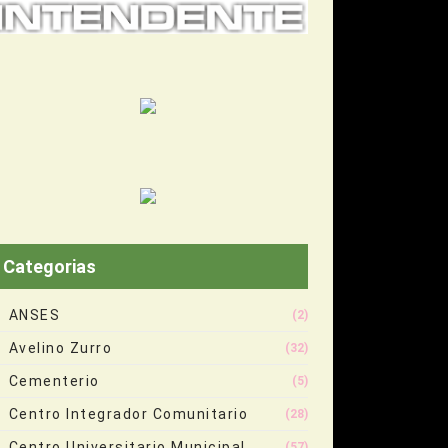
Categorias
ANSES
(2)
Avelino Zurro
(32)
Cementerio
(5)
Centro Integrador Comunitario
(28)
Centro Universitario Municipal
(57)