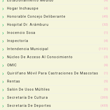
Estacionamiento Medido
(6)
Hogar Inchauspe
(4)
Honorable Concejo Deliberante
(45)
Hospital Dr. Arámburu
(32)
Inocencio Sosa
(1)
Inspectoría
(4)
Intendencia Municipal
(1131)
Núcleo De Acceso Al Conocimiento
(3)
OMIC
(6)
Quirófano Móvil Para Castraciones De Mascotas
(1)
Rentas
(5)
Salón De Usos Múltiles
(5)
Secretaría De Cultura
(203)
Secretaría De Deportes
(433)