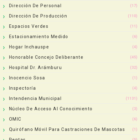
Dirección De Personal
(17)
Dirección De Producción
(110)
Espacios Verdes
(11)
Estacionamiento Medido
(6)
Hogar Inchauspe
(4)
Honorable Concejo Deliberante
(45)
Hospital Dr. Arámburu
(32)
Inocencio Sosa
(1)
Inspectoría
(4)
Intendencia Municipal
(1131)
Núcleo De Acceso Al Conocimiento
(3)
OMIC
(6)
Quirófano Móvil Para Castraciones De Mascotas
(1)
Rentas
(5)