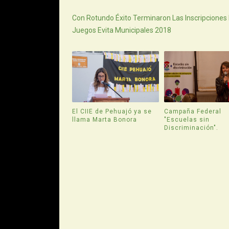
Siguiente
Con Rotundo Éxito Terminaron Las Inscripciones
Juegos Evita Municipales 2018
El CIIE de Pehuajó ya se
Campaña Federal
llama Marta Bonora
"Escuelas sin
Discriminación".