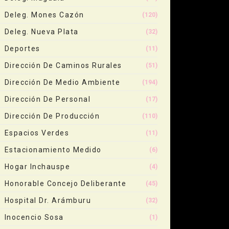
Deleg. Mones Cazón
(120)
Deleg. Nueva Plata
(32)
Deportes
(11)
Dirección De Caminos Rurales
(51)
Dirección De Medio Ambiente
(194)
Dirección De Personal
(17)
Dirección De Producción
(110)
Espacios Verdes
(11)
Estacionamiento Medido
(6)
Hogar Inchauspe
(4)
Honorable Concejo Deliberante
(45)
Hospital Dr. Arámburu
(32)
Inocencio Sosa
(1)