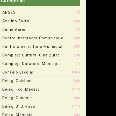
Categorias
ANSES
(2)
Avelino Zurro
(32)
Cementerio
(5)
Centro Integrador Comunitario
(28)
Centro Universitario Municipal
(57)
Complejo Cultural Cine Zurro
(10)
Complejo Natatorio Municipal
(1)
Consejo Escolar
(184)
Deleg. Chiclana
(38)
Deleg. Fco. Madero
(117)
Deleg. Guanaco
(66)
Deleg. J. J. Paso
(111)
Deleg. Magdala
(45)