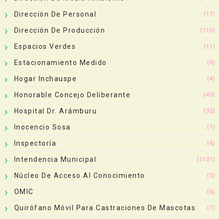
Dirección De Personal
(17)
Dirección De Producción
(110)
Espacios Verdes
(11)
Estacionamiento Medido
(6)
Hogar Inchauspe
(4)
Honorable Concejo Deliberante
(45)
Hospital Dr. Arámburu
(32)
Inocencio Sosa
(1)
Inspectoría
(4)
Intendencia Municipal
(1131)
Núcleo De Acceso Al Conocimiento
(3)
OMIC
(6)
Quirófano Móvil Para Castraciones De Mascotas
(1)