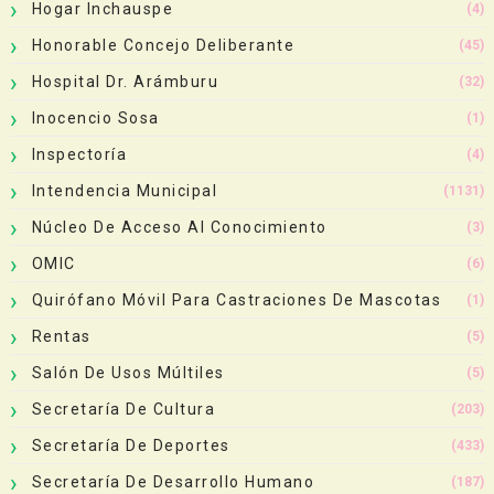
Hogar Inchauspe
(4)
Honorable Concejo Deliberante
(45)
Hospital Dr. Arámburu
(32)
Inocencio Sosa
(1)
Inspectoría
(4)
Intendencia Municipal
(1131)
Núcleo De Acceso Al Conocimiento
(3)
OMIC
(6)
Quirófano Móvil Para Castraciones De Mascotas
(1)
Rentas
(5)
Salón De Usos Múltiles
(5)
Secretaría De Cultura
(203)
Secretaría De Deportes
(433)
Secretaría De Desarrollo Humano
(187)