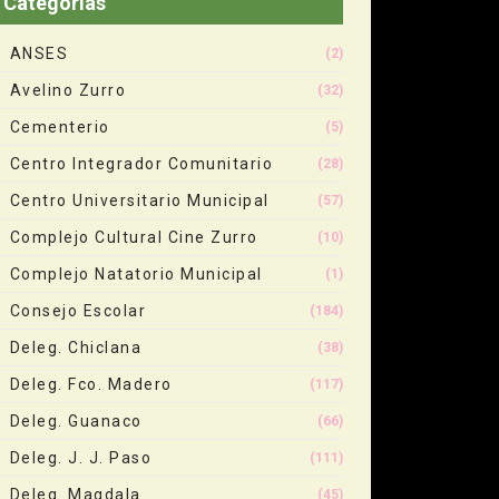
Categorias
ANSES
(2)
Avelino Zurro
(32)
Cementerio
(5)
Centro Integrador Comunitario
(28)
Centro Universitario Municipal
(57)
Complejo Cultural Cine Zurro
(10)
Complejo Natatorio Municipal
(1)
Consejo Escolar
(184)
Deleg. Chiclana
(38)
Deleg. Fco. Madero
(117)
Deleg. Guanaco
(66)
Deleg. J. J. Paso
(111)
Deleg. Magdala
(45)