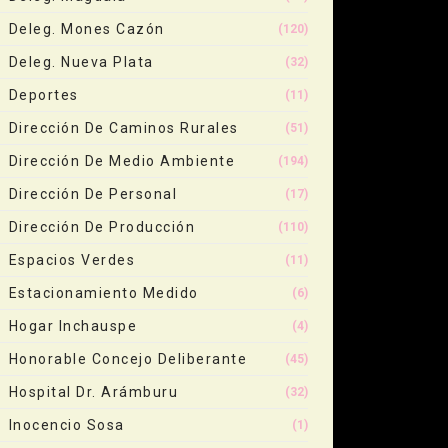
Deleg. Mones Cazón
(120)
Deleg. Nueva Plata
(32)
Deportes
(11)
Dirección De Caminos Rurales
(51)
Dirección De Medio Ambiente
(194)
Dirección De Personal
(17)
Dirección De Producción
(110)
Espacios Verdes
(11)
Estacionamiento Medido
(6)
Hogar Inchauspe
(4)
Honorable Concejo Deliberante
(45)
Hospital Dr. Arámburu
(32)
Inocencio Sosa
(1)