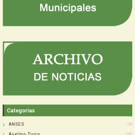
Categorias
ANSES
(2)
Avelino Zurro
(32)