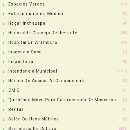
Espacios Verdes
(11)
Estacionamiento Medido
(6)
Hogar Inchauspe
(4)
Honorable Concejo Deliberante
(45)
Hospital Dr. Arámburu
(32)
Inocencio Sosa
(1)
Inspectoría
(4)
Intendencia Municipal
(1131)
Núcleo De Acceso Al Conocimiento
(3)
OMIC
(6)
Quirófano Móvil Para Castraciones De Mascotas
(1)
Rentas
(5)
Salón De Usos Múltiles
(5)
Secretaría De Cultura
(203)