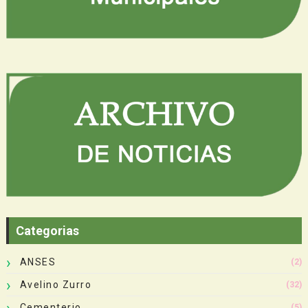
Categorias
ANSES
(2)
Avelino Zurro
(32)
Cementerio
(5)