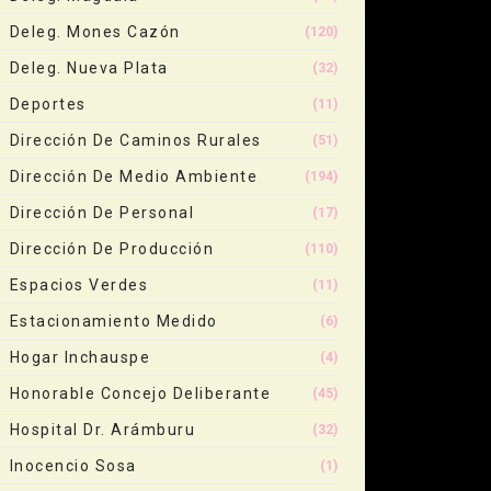
Deleg. Mones Cazón
(120)
Deleg. Nueva Plata
(32)
Deportes
(11)
Dirección De Caminos Rurales
(51)
Dirección De Medio Ambiente
(194)
Dirección De Personal
(17)
Dirección De Producción
(110)
Espacios Verdes
(11)
Estacionamiento Medido
(6)
Hogar Inchauspe
(4)
Honorable Concejo Deliberante
(45)
Hospital Dr. Arámburu
(32)
Inocencio Sosa
(1)