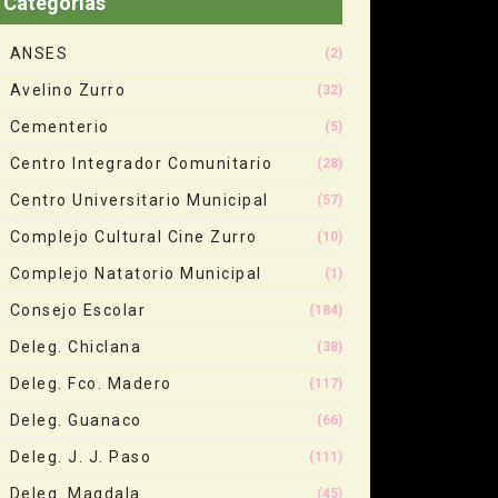
Categorias
ANSES
(2)
Avelino Zurro
(32)
Cementerio
(5)
Centro Integrador Comunitario
(28)
Centro Universitario Municipal
(57)
Complejo Cultural Cine Zurro
(10)
Complejo Natatorio Municipal
(1)
Consejo Escolar
(184)
Deleg. Chiclana
(38)
Deleg. Fco. Madero
(117)
Deleg. Guanaco
(66)
Deleg. J. J. Paso
(111)
Deleg. Magdala
(45)