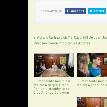
Facebook
Twitter
COMPARTIR EN:
Siguiente
El Agrario Karting Club Y El C.E.C 803 De Juan Jo
Paso Recibieron Importantes Aportes
El intendente municipal
El intendente munic
recibió a Sergio Tirenni,
recibió a Federico 
flamante presidente del
Club Atlético Calaveras