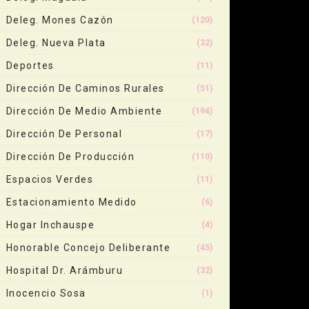
Deleg. Mones Cazón
(120)
Deleg. Nueva Plata
(32)
Deportes
(11)
Dirección De Caminos Rurales
(51)
Dirección De Medio Ambiente
(194)
Dirección De Personal
(17)
Dirección De Producción
(110)
Espacios Verdes
(11)
Estacionamiento Medido
(6)
Hogar Inchauspe
(4)
Honorable Concejo Deliberante
(45)
Hospital Dr. Arámburu
(32)
Inocencio Sosa
(1)