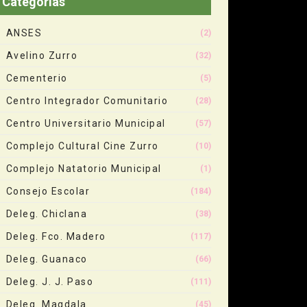
Categorias
ANSES
(2)
Avelino Zurro
(32)
Cementerio
(5)
Centro Integrador Comunitario
(28)
Centro Universitario Municipal
(57)
Complejo Cultural Cine Zurro
(10)
Complejo Natatorio Municipal
(1)
Consejo Escolar
(184)
Deleg. Chiclana
(38)
Deleg. Fco. Madero
(117)
Deleg. Guanaco
(66)
Deleg. J. J. Paso
(111)
Deleg. Magdala
(45)