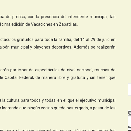
 de prensa, con la presencia del intendente municipal, las
décima edición de Vacaciones en Zapatillas.
culos gratuitos para toda la familia, del 14 al 29 de julio en
galpón municipal y playones deportivos. Además se realizarán
drán participar de espectáculos de nivel nacional, muchos de
 de Capital Federal, de manera libre y gratuita y sin tener que
la cultura para todos y todas, en el que el ejecutivo municipal
ndo logrando que ningún vecino quede postergado, a pesar de los
ó para el receso invernal ya es un clásico que todos los