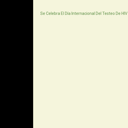
Siguiente
Se Celebra El Día Internacional Del Testeo De HIV