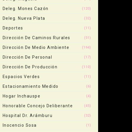
Deleg. Mones Cazón
(120)
Deleg. Nueva Plata
(32)
Deportes
(11)
Dirección De Caminos Rurales
(51)
Dirección De Medio Ambiente
(194)
Dirección De Personal
(17)
Dirección De Producción
(110)
Espacios Verdes
(11)
Estacionamiento Medido
(6)
Hogar Inchauspe
(4)
Honorable Concejo Deliberante
(45)
Hospital Dr. Arámburu
(32)
Inocencio Sosa
(1)