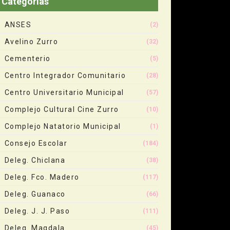
Categorias
ANSES
(2)
Avelino Zurro
(32)
Cementerio
(5)
Centro Integrador Comunitario
(28)
Centro Universitario Municipal
(57)
Complejo Cultural Cine Zurro
(10)
Complejo Natatorio Municipal
(1)
Consejo Escolar
(184)
Deleg. Chiclana
(38)
Deleg. Fco. Madero
(117)
Deleg. Guanaco
(66)
Deleg. J. J. Paso
(111)
Deleg. Magdala
(45)