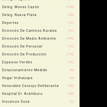
Deleg. Mones Cazón
(120)
Deleg. Nueva Plata
(32)
Deportes
(11)
Dirección De Caminos Rurales
(51)
Dirección De Medio Ambiente
(194)
Dirección De Personal
(17)
Dirección De Producción
(110)
Espacios Verdes
(11)
Estacionamiento Medido
(6)
Hogar Inchauspe
(4)
Honorable Concejo Deliberante
(45)
Hospital Dr. Arámburu
(32)
Inocencio Sosa
(1)