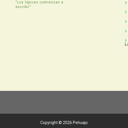
“Los lápices comienzan a
escribir”
L
Copyright ©
2026
Pehuajo