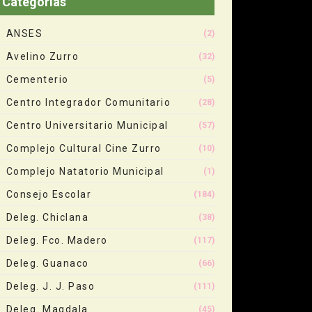
Categorias
ANSES
(2)
Avelino Zurro
(32)
Cementerio
(5)
Centro Integrador Comunitario
(28)
Centro Universitario Municipal
(57)
Complejo Cultural Cine Zurro
(10)
Complejo Natatorio Municipal
(1)
Consejo Escolar
(184)
Deleg. Chiclana
(38)
Deleg. Fco. Madero
(117)
Deleg. Guanaco
(66)
Deleg. J. J. Paso
(111)
Deleg. Magdala
(45)