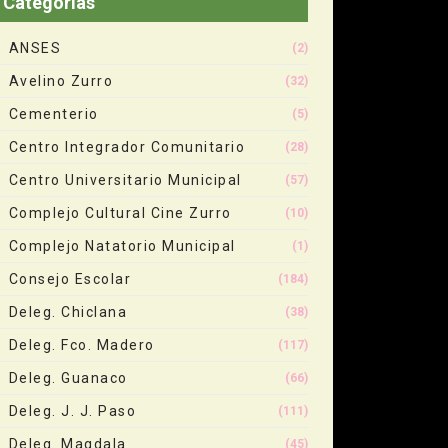
Categorias
ANSES
(2)
Avelino Zurro
(32)
Cementerio
(5)
Centro Integrador Comunitario
(28)
Centro Universitario Municipal
(57)
Complejo Cultural Cine Zurro
(10)
Complejo Natatorio Municipal
(1)
Consejo Escolar
(184)
Deleg. Chiclana
(38)
Deleg. Fco. Madero
(117)
Deleg. Guanaco
(66)
Deleg. J. J. Paso
(111)
Deleg. Magdala
(45)