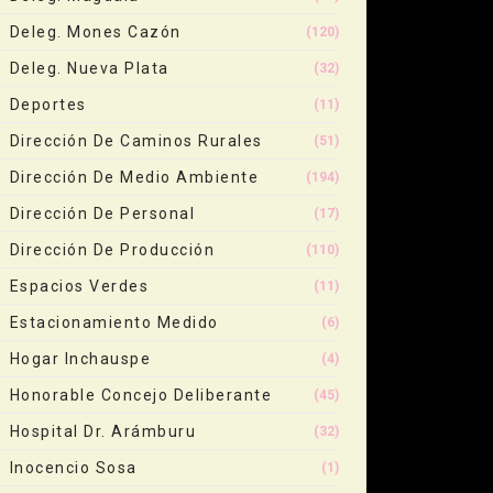
Deleg. Mones Cazón
(120)
Deleg. Nueva Plata
(32)
Deportes
(11)
Dirección De Caminos Rurales
(51)
Dirección De Medio Ambiente
(194)
Dirección De Personal
(17)
Dirección De Producción
(110)
Espacios Verdes
(11)
Estacionamiento Medido
(6)
Hogar Inchauspe
(4)
Honorable Concejo Deliberante
(45)
Hospital Dr. Arámburu
(32)
Inocencio Sosa
(1)