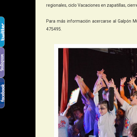
regionales, ciclo Vacaciones en zapatillas, cierr
Para más información acercarse al Galpón Mu
475495.