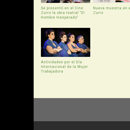
Se presentó en el Cine
Nueva muestra en e
Zurro la obra teatral "El
Zurro
Hombre Inesperado"
Actividades por el Día
Internacional de la Mujer
Trabajadora