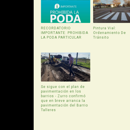
RECORDATORIO
Pintura Vial:
IMPORTANTE: PROHIBIDA
Ordenamiento De
LA PODA PARTICULAR
Tránsito
Se sigue con el plan de
pavimentación en los
barrios - Zurro confirmó
que en breve arranca la
pavimentación del Barrio
Talleres