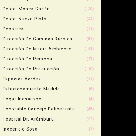
Deleg. Mones Cazón
(120)
Deleg. Nueva Plata
(32)
Deportes
(11)
Dirección De Caminos Rurales
(51)
Dirección De Medio Ambiente
(194)
Dirección De Personal
(17)
Dirección De Producción
(110)
Espacios Verdes
(11)
Estacionamiento Medido
(6)
Hogar Inchauspe
(4)
Honorable Concejo Deliberante
(45)
Hospital Dr. Arámburu
(32)
Inocencio Sosa
(1)